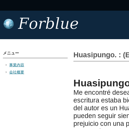
メニュー
Huasipungo. : (
事業内容
会社概要
Huasipungo.
Me encontré desean
escritura estaba b
del autor es un Hu
pueden seguir sien
prejuicio con una 