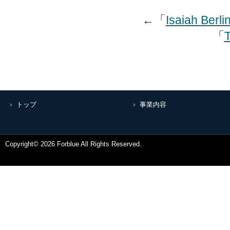
←「
Isaiah Berl
「
T
トップ
事業内容
Copyright© 2026 Forblue All Rights Reserved.