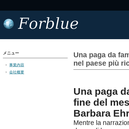
メニュー
Una paga da fame
nel paese più r
事業内容
会社概要
Una paga da
fine del me
Barbara Eh
Mentre la narrazio