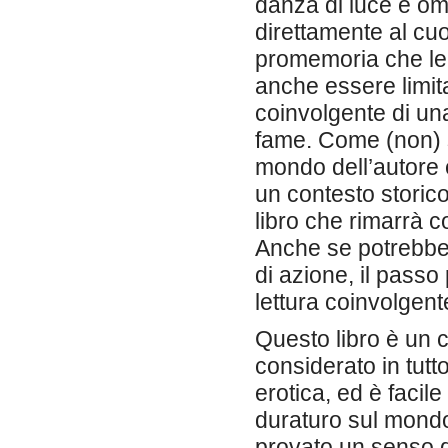
danza di luce e omb
direttamente al cu
promemoria che le 
anche essere limit
coinvolgente di una
fame. Come (non) si
mondo dell’autore 
un contesto storic
libro che rimarrà c
Anche se potrebbe 
di azione, il passo
lettura coinvolgen
Questo libro è un c
considerato in tutt
erotica, ed è facil
duraturo sul mondo 
provato un senso d