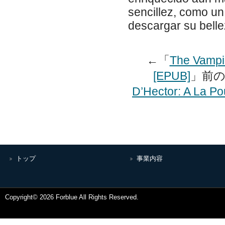
sencillez, como un
descargar su belle
←「
The Vampir
[EPUB]
」前
D’Hector: A La P
トップ
事業内容
Copyright© 2026 Forblue All Rights Reserved.