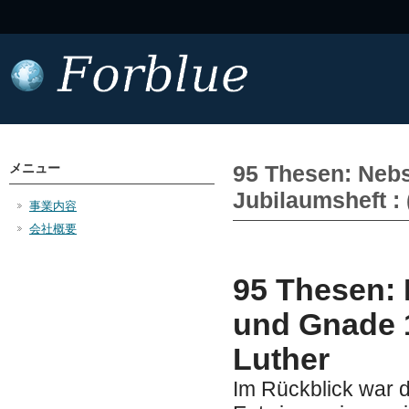
メニュー
95 Thesen: Neb
Jubilaumsheft :
事業内容
会社概要
95 Thesen:
und Gnade 1
Luther
Im Rückblick war d