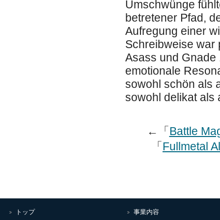
Umschwünge fühlte
betretener Pfad, d
Aufregung einer wir
Schreibweise war 
Asass und Gnade 1
emotionale Resona
sowohl schön als 
sowohl delikat als 
←「
Battle Ma
「
Fullmetal A
トップ
事業内容