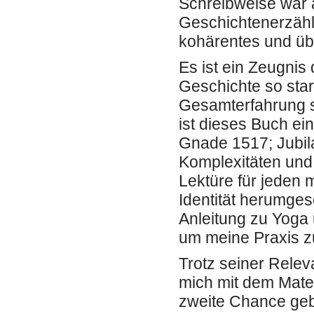
Schreibweise war 
Geschichtenerzähle
kohärentes und ü
Es ist ein Zeugnis
Geschichte so sta
Gesamterfahrung si
ist dieses Buch e
Gnade 1517; Jubila
Komplexitäten und
Lektüre für jeden 
Identität herumges
Anleitung zu Yoga 
um meine Praxis zu
Trotz seiner Relev
mich mit dem Mater
zweite Chance geb