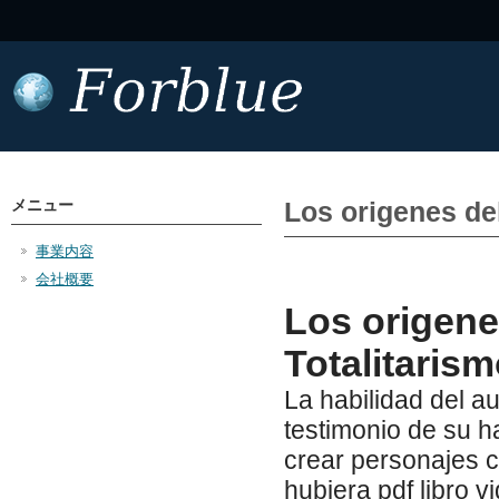
メニュー
Los origenes del
事業内容
会社概要
Los origenes
Totalitaris
La habilidad del a
testimonio de su ha
crear personajes c
hubiera pdf libro v