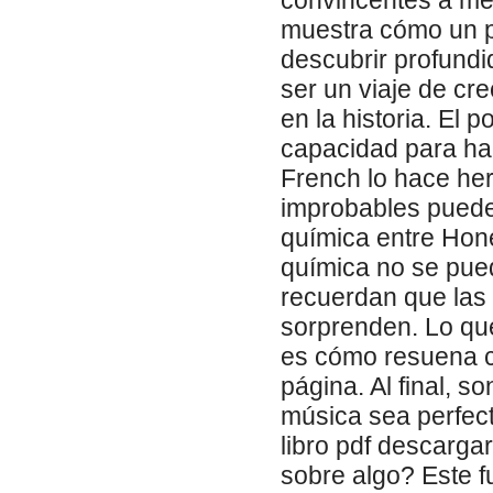
convincentes a me
muestra cómo un p
descubrir profundi
ser un viaje de cr
en la historia. El 
capacidad para hac
French lo hace he
improbables puede
química entre Hone
química no se pued
recuerdan que las
sorprenden. Lo qu
es cómo resuena c
página. Al final, s
música sea perfecta
libro pdf descarga
sobre algo? Este f