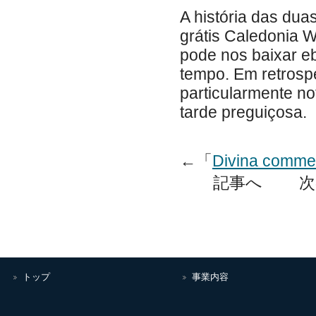
A história das dua
grátis Caledonia W
pode nos baixar eb
tempo. Em retrospe
particularmente n
tarde preguiçosa.
←「
Divina commedi
記事へ 次
トップ
事業内容