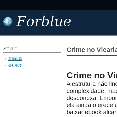
メニュー
Crime no Vicari
事業内容
会社概要
Crime no Vic
A estrutura não li
complexidade, mas
desconexa. Embora
ela ainda oferece
baixar ebook alca