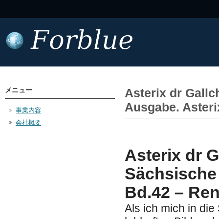
メニュー
Asterix dr Gallc
Ausgabe. Asteri
事業内容
会社概要
Asterix dr G
Sächsische 
Bd.42 – Re
Als ich mich in die