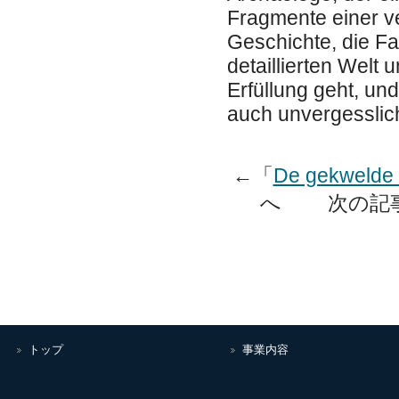
Fragmente einer v
Geschichte, die Fa
detaillierten Welt
Erfüllung geht, un
auch unvergesslic
←「
De gekwelde 
へ 次の記
トップ
事業内容