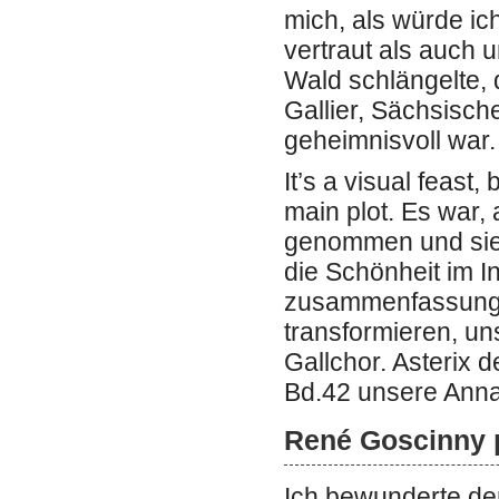
mich, als würde ic
vertraut als auch 
Wald schlängelte, 
Gallier, Sächsisch
geheimnisvoll war.
It’s a visual feast,
main plot. Es war, 
genommen und sie i
die Schönheit im I
zusammenfassung d
transformieren, un
Gallchor. Asterix 
Bd.42 unsere Anna
René Goscinny 
Ich bewunderte de