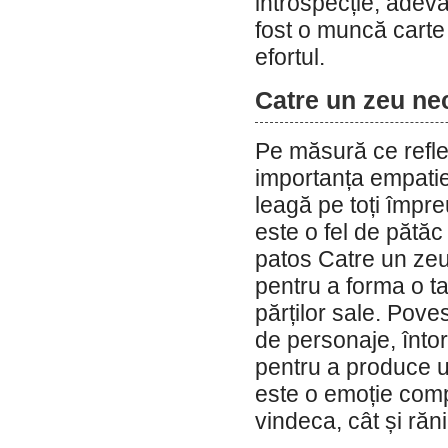
introspecție, adevă
fost o muncă carte 
efortul.
Catre un zeu ne
Pe măsură ce reflec
importanța empatie
leagă pe toți împr
este o fel de pătăc
patos Catre un zeu
pentru a forma o t
părților sale. Pove
de personaje, întor
pentru a produce u
este o emoție compl
vindeca, cât și răni