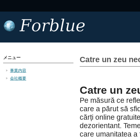
メニュー
Catre un zeu nec
事業内容
会社概要
Catre un ze
Pe măsură ce refle
care a părut să sf
cărți online gratuit
dezorientant. Temel
care umanitatea a f