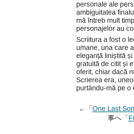
personale ale perso
ambiguitatea finalu
mă întreb mult timp
personajelor au co
Scriitura a fost o l
umane, una care a 
eleganță liniștită ș
gratuită de citit și
oferit, chiar dacă 
Scrierea era, uneo
purtându-mă pe o c
←「
One Last Son
事へ「
F