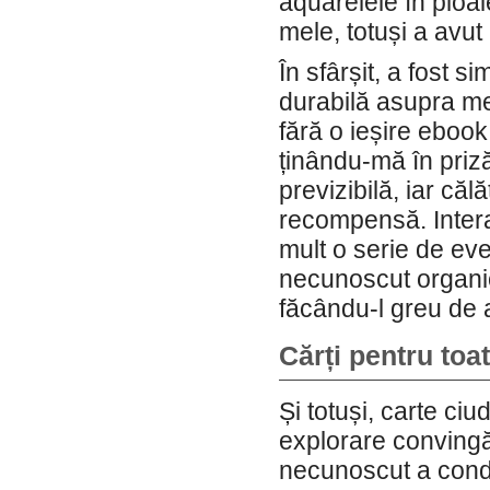
aquarelele în ploa
mele, totuși a avu
În sfârșit, a fost s
durabilă asupra mea.
fără o ieșire ebook 
ținându-mă în priză
previzibilă, iar că
recompensă. Interac
mult o serie de ev
necunoscut organice
făcându-l greu de 
Cărți pentru toa
Și totuși, carte c
explorare convingă
necunoscut a condi