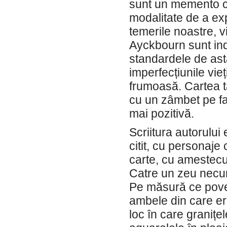
sunt un memento că
modalitate de a ex
temerile noastre, vi
Ayckbourn sunt ind
standardele de ast
imperfecțiunile vie
frumoasă. Cartea t
cu un zâmbet pe faț
mai pozitivă.
Scriitura autorului
citit, cu personaje 
carte, cu amestecu
Catre un zeu necun
Pe măsură ce poves
ambele din care era
loc în care granițe