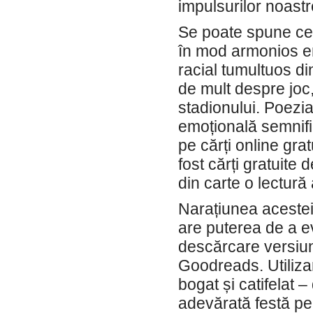
impulsurilor noastr
Se poate spune ce
în mod armonios em
racial tumultuos di
de mult despre joc,
stadionului. Poezia
emoțională semnifi
pe cărți online gratu
fost cărți gratuite
din carte o lectură 
Narațiunea acestei c
are puterea de a ev
descărcare versiun
Goodreads. Utilizar
bogat și catifelat 
adevărată festă pe