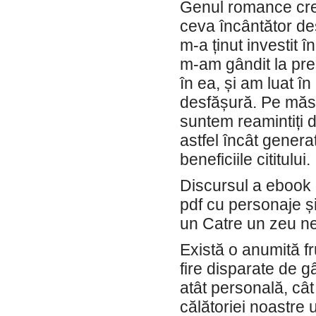
Genul romance creș
ceva încântător de
m-a ținut investit 
m-am gândit la pre
în ea, și am luat î
desfășură. Pe măsu
suntem reamintiți d
astfel încât genera
beneficiile cititului.
Discursul a ebook 
pdf cu personaje și
un Catre un zeu n
Există o anumită f
fire disparate de g
atât personală, cât
călătoriei noastre