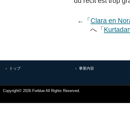
du récit est trop gr
←「
Clara en Nora
へ「
Kurtadam
トップ
事業内容
Copyright© 2026 Forblue All Rights Reserved.