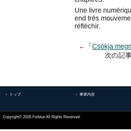
Une livre numériqu
end très mouvemen
réfléchir.
←「
Csókja megmo
次の記事
トップ
事業内容
Copyright© 2026 Forblue All Rights Reserved.