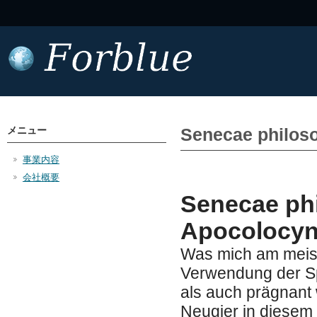
メニュー
Senecae philoso
事業内容
会社概要
Senecae phi
Apocolocynt
Was mich am meist
Verwendung der Sp
als auch prägnant 
Neugier in diesem