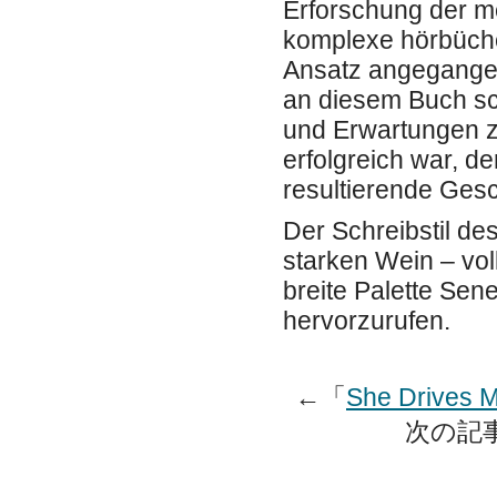
Erforschung der me
komplexe hörbüche
Ansatz angegangen
an diesem Buch sch
und Erwartungen z
erfolgreich war, d
resultierende Ges
Der Schreibstil de
starken Wein – vo
breite Palette Sen
hervorzurufen.
←「
She Drives 
次の記