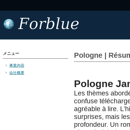
メニュー
Pologne | Résu
事業内容
会社概要
Pologne Ja
Les thèmes abordés
confuse télécharge
agréable à lire. L’
surprises, mais le
profondeur. Un ro