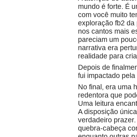
mundo é forte. É um
com você muito tem
exploração fb2 da 
nos cantos mais e
pareciam um pouco
narrativa era pert
realidade para cri
Depois de finalment
fui impactado pela
No final, era uma 
redentora que pode
Uma leitura encant
A disposição únic
verdadeiro prazer. 
quebra-cabeça co
enquanto outras p