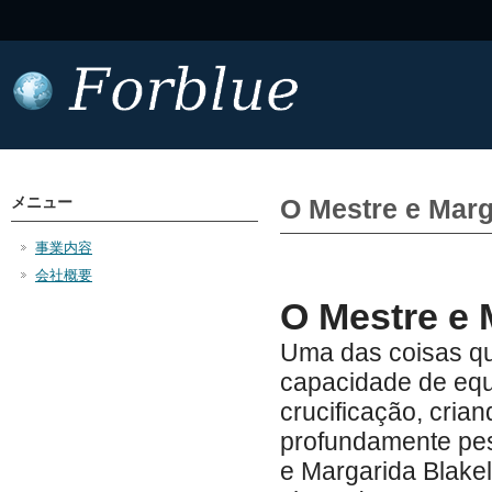
メニュー
O Mestre e Marga
事業内容
会社概要
O Mestre e 
Uma das coisas que
capacidade de equi
crucificação, cri
profundamente pes
e Margarida Blakel